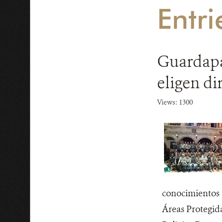
Entri
Guardapa
eligen di
Views: 1300
conocimientos p
Áreas Protegida