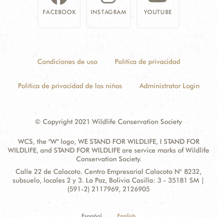
FACEBOOK
INSTAGRAM
YOUTUBE
Condiciones de uso
Política de privacidad
Política de privacidad de los niños
Administrator Login
© Copyright 2021 Wildlife Conservation Society
WCS, the "W" logo, WE STAND FOR WILDLIFE, I STAND FOR
WILDLIFE, and STAND FOR WILDLIFE are service marks of Wildlife
Conservation Society.
Contact
Address:
Calle 22 de Calacoto. Centro Empresarial Calacoto N° 8232,
Information
subsuelo, locales 2 y 3. La Paz, Bolivia Casilla: 3 - 35181 SM |
(591-2) 2117969, 2126905
Español
English