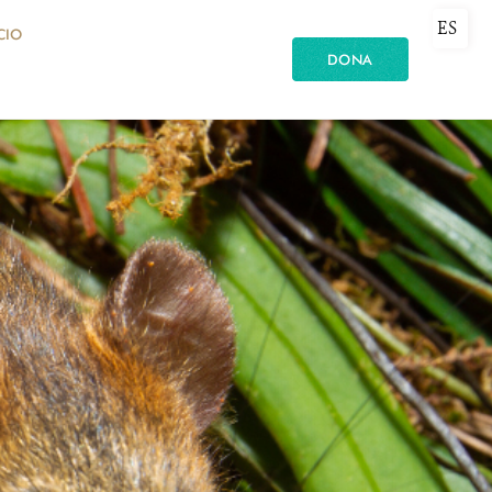
ES
CIO
DONA