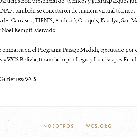
participación presencial de: técnicos y guardaparques jun
RNAP; también se conectaron de manera virtual técnicos 
s de: Carrasco, TIPNIS, Amboró, Otuquis, Kaa-Iya, San Ma
y Noel Kempff Mercado.
se enmarca en el Programa Paisaje Madidi, ejecutado por e
s y WCS Bolivia, financiado por Legacy Landscapes Fund
n Gutiérrez/WCS
NOSOTROS
WCS.ORG