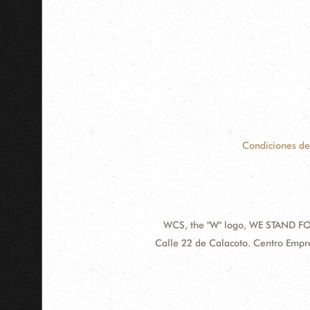
Condiciones de
WCS, the "W" logo, WE STAND FOR
Contact
Address:
Calle 22 de Calacoto. Centro Empre
Information