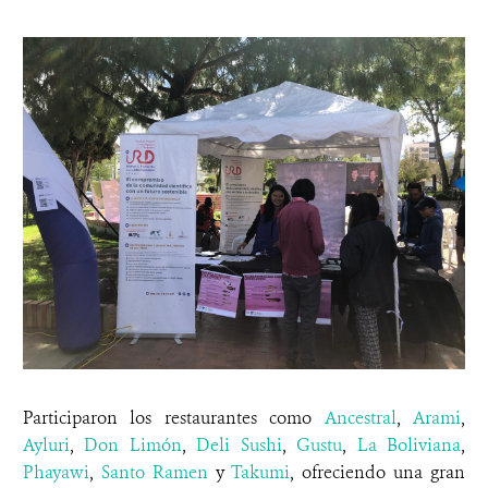
Participaron los restaurantes como
Ancestral
,
Arami
,
Ayluri
,
Don Limón
,
Deli Sushi
,
Gustu
,
La Boliviana
,
Phayawi
,
Santo Ramen
y
Takumi
, ofreciendo una gran