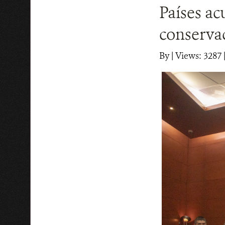
Países ac
conservac
By
|
Views: 3287
|