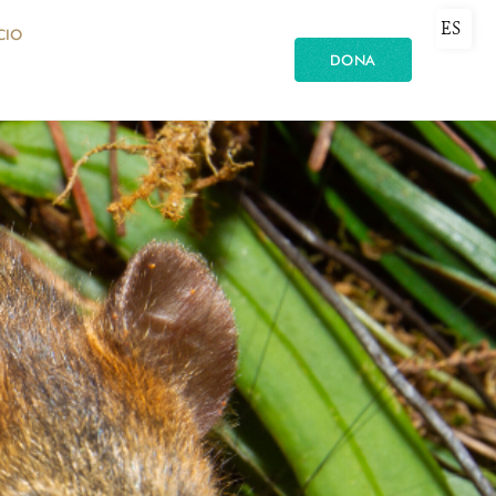
ES
CIO
DONA