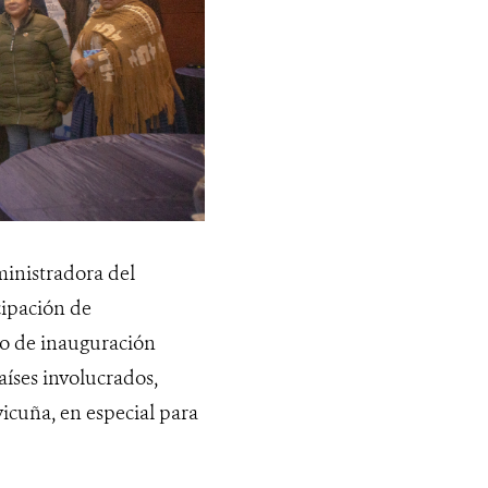
inistradora del
cipación de
cto de inauguración
aíses involucrados,
vicuña, en especial para