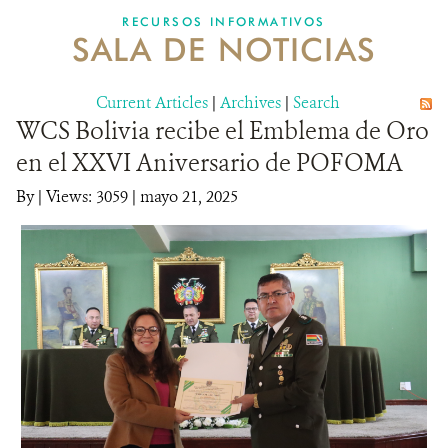
RECURSOS INFORMATIVOS
SALA DE NOTICIAS
NOSOTROS
Current Articles
DONA
|
Archives
|
Search
WCS Bolivia recibe el Emblema de Oro
en el XXVI Aniversario de POFOMA
By
|
Views: 3059
| mayo 21, 2025