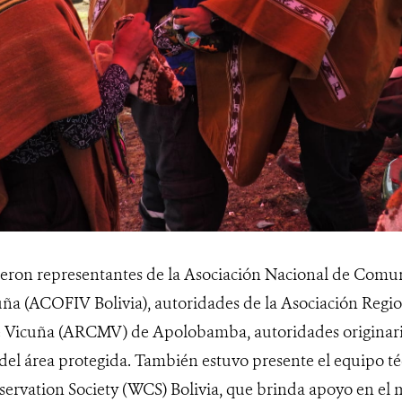
ieron representantes de la Asociación Nacional de Com
uña (ACOFIV Bolivia), autoridades de la Asociación Reg
 Vicuña (ARCMV) de Apolobamba, autoridades originaria
el área protegida. También estuvo presente el equipo té
servation Society (WCS) Bolivia, que brinda apoyo en el 