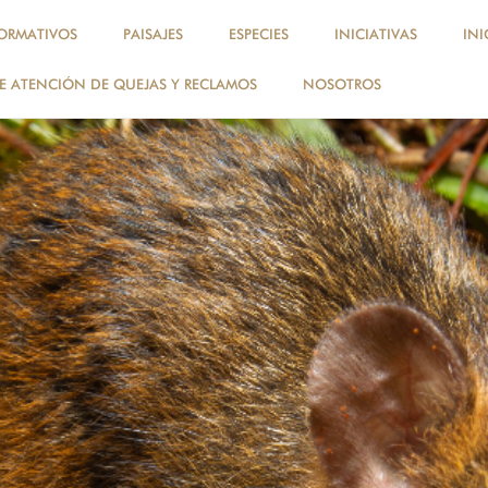
de la fibra de vicuña en Apolobamba
ORMATIVOS
PAISAJES
ESPECIES
INICIATIVAS
INI
 ATENCIÓN DE QUEJAS Y RECLAMOS
NOSOTROS