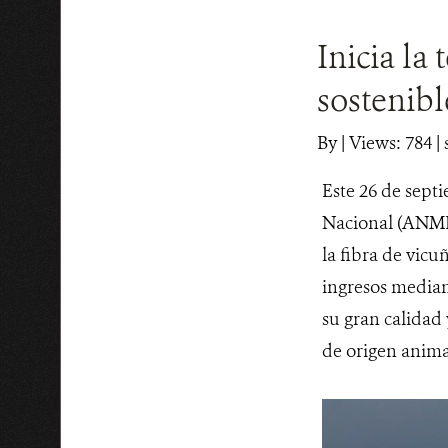
Inicia l
sostenib
By
|
Views: 784
| 
Este 26 de sept
Nacional (ANMI
la fibra de vicu
ingresos mediant
su gran calidad 
de origen anima