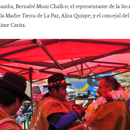
ba, Bernabé Muni Challco; el representante de la Sec
la Madre Tierra de La Paz, Alira Quispe; y el concejal de
aime Carita.