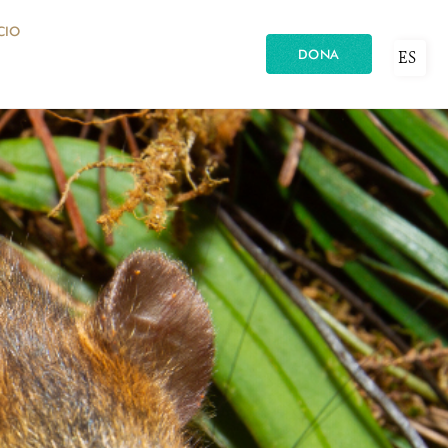
CIO
DONA
ES