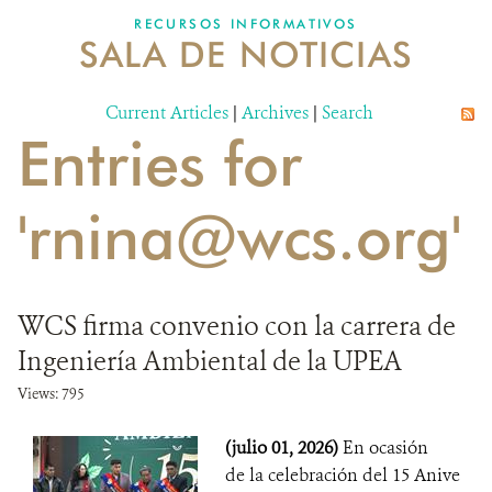
RECURSOS INFORMATIVOS
SALA DE NOTICIAS
NOSOTROS
Current Articles
DONA
|
Archives
|
Search
Entries for
'rnina@wcs.org'
WCS firma convenio con la carrera de
Ingeniería Ambiental de la UPEA
Views: 795
(julio 01, 2026)
En ocasión
de la celebración del 15 Anive