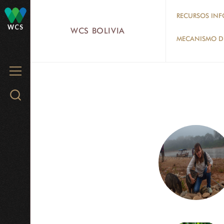
Skip
RECURSOS INF
to
WCS
WCS BOLIVIA
main
MECANISMO DE
content
MENU
Search
WCS.org