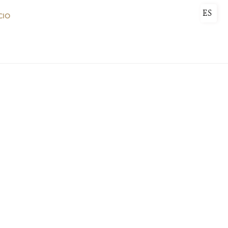
ES
CIO
DONA