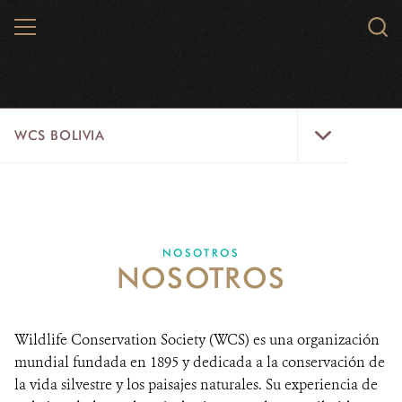
Skip
MENU
Sear
to
WCS.
main
WCS
content
WCS
WCS BOLIVIA
Bolivia
Menu
GLOBAL INITIATIVES
US
NOSOTROS
NOSOTROS
LANDSCAPES
INFORMATIVE RESOURCES
Wildlife Conservation Society (WCS) es una organización
WILDLIFE
mundial fundada en 1895 y dedicada a la conservación de
la vida silvestre y los paisajes naturales. Su experiencia de
INICIO