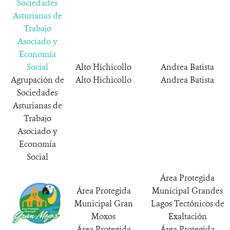
Sociedades
Asturianas de
Trabajo
DONATE
Asociado y
Economía
Social
Alto Hichicollo
Andrea Batista
Agrupación de
Alto Hichicollo
Andrea Batista
Sociedades
Asturianas de
Trabajo
Asociado y
Economía
Social
Área Protegida
Área Protegida
Municipal Grandes
Municipal Gran
Lagos Tectónicos de
Moxos
Exaltación
Área Protegida
Área Protegida