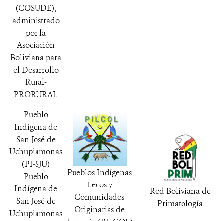
(COSUDE),
administrado
por la
Asociación
Boliviana para
el Desarrollo
Rural-
PRORURAL
Pueblo
Indígena de
San José de
Uchupiamonas
(PI-SJU)
Pueblos Indígenas
Pueblo
Lecos y
Indígena de
Red Boliviana de
Comunidades
San José de
Primatología
Originarias de
Uchupiamonas