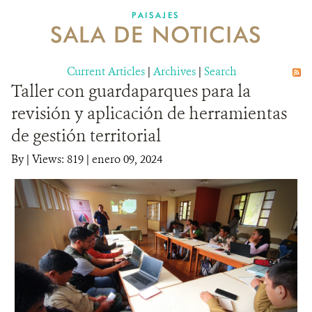
PAISAJES
SALA DE NOTICIAS
NOSOTROS
Current Articles
DONA
|
Archives
|
Search
Taller con guardaparques para la
revisión y aplicación de herramientas
de gestión territorial
By
|
Views: 819
| enero 09, 2024