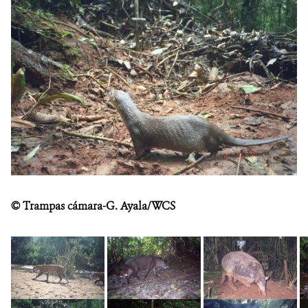
NOSOTROS
DONA
©
Trampas cámara-G. Ayala/WCS