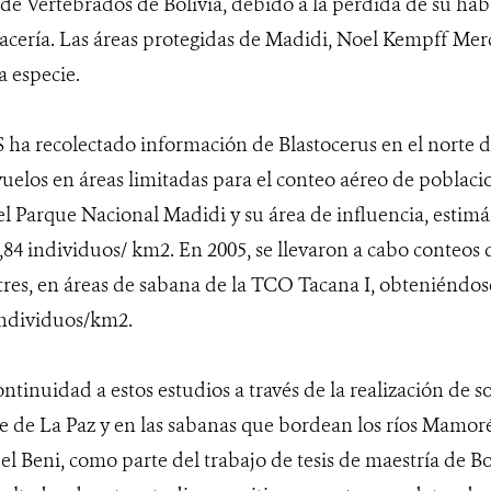
 de Vertebrados de Bolivia, debido a la pérdida de su hábi
cacería. Las áreas protegidas de Madidi, Noel Kempff Me
a especie.
ha recolectado información de Blastocerus en el norte de
elos en áreas limitadas para el conteo aéreo de poblaci
l Parque Nacional Madidi y su área de influencia, estim
0,84 individuos/ km2. En 2005, se llevaron a cabo conteos
stres, en áreas de sabana de la TCO Tacana I, obteniénd
 individuos/km2.
ontinuidad a estos estudios a través de la realización de s
e de La Paz y en las sabanas que bordean los ríos Mamoré 
 Beni, como parte del trabajo de tesis de maestría de B