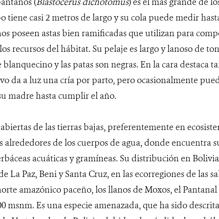
pantanos (
Blastocerus dichotomus
) es el más grande de l
po tiene casi 2 metros de largo y su cola puede medir hast
os poseen astas bien ramificadas que utilizan para comp
os recursos del hábitat. Su pelaje es largo y lanoso de to
re blanquecino y las patas son negras. En la cara destaca 
ervo da a luz una cría por parto, pero ocasionalmente pued
u madre hasta cumplir el año.
abiertas de las tierras bajas, preferentemente en ecosist
 alrededores de los cuerpos de agua, donde encuentra s
rbáceas acuáticas y gramíneas. Su distribución en Bolivia 
 La Paz, Beni y Santa Cruz, en las ecorregiones de las s
orte amazónico paceño, los llanos de Moxos, el Pantana
400 msnm. Es una especie amenazada, que ha sido descri