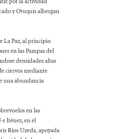
tat por la actividad
rcado y Otuquis albergan
 La Paz, al principio
ones en las Pampas del
ándose densidades altas
 de ciervos mediante
ose una abundancia
obrevuelos en las
e Iténez, en el
oris Ríos-Uzeda, apoyada