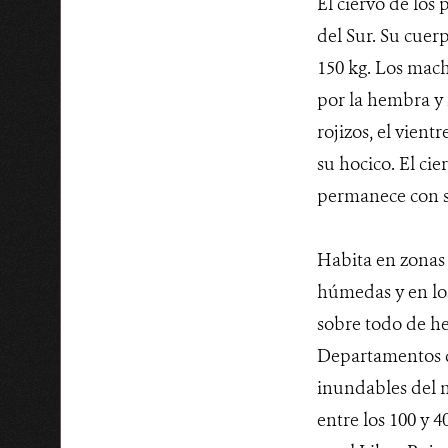
El ciervo de los 
del Sur. Su cuer
150 kg. Los mach
por la hembra y l
rojizos, el vient
su hocico. El ci
permanece con s
Habita en zonas 
húmedas y en los
sobre todo de he
Departamentos de
inundables del n
entre los 100 y 