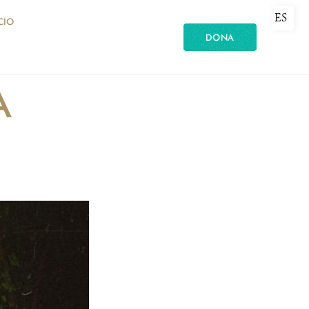
ES
CIO
DONA
A