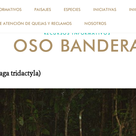
ORMATIVOS
PAISAJES
ESPECIES
INICIATIVAS
INI
 ATENCIÓN DE QUEJAS Y RECLAMOS
NOSOTROS
RECURSOS INFORMATIVOS
OSO BANDER
a tridactyla
)