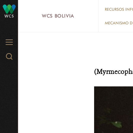
Skip
RECURSOS INF
to
WCS BOLIVIA
WCS
main
MECANISMO DE
content
MENU
Search
WCS.org
(
Myrmecophag