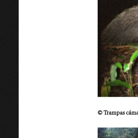
©
Trampas cáma