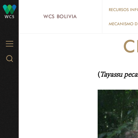
Skip
RECURSOS INF
to
WCS BOLIVIA
WCS
main
MECANISMO DE
content
C
MENU
Search
WCS.org
(
Tayassu peca