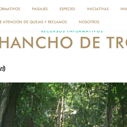
ORMATIVOS
PAISAJES
ESPECIES
INICIATIVAS
INI
 ATENCIÓN DE QUEJAS Y RECLAMOS
NOSOTROS
RECURSOS INFORMATIVOS
HANCHO DE TR
ri
)