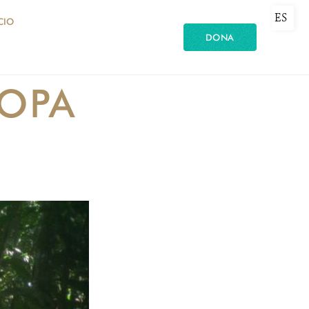
ES
CIO
DONA
OPA