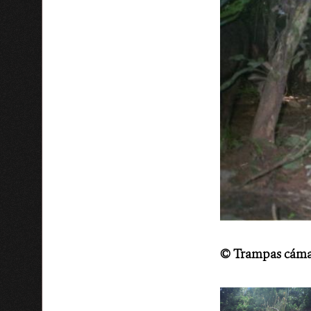
©
Trampas cáma