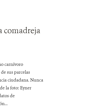
na comadreja
ño carnívoro
de sus parcelas
ncia ciudadana. Nunca
de la foto: Eyner
datos de
n...