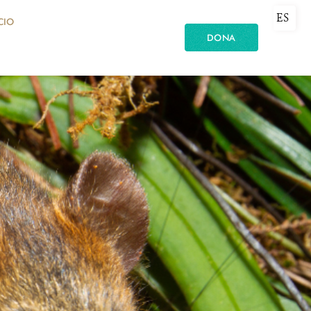
ES
CIO
DONA