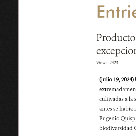
Entri
Productor
excepcio
Views: 2325
(julio 19, 2024)
extremadamente
cultivadas a l
antes se había r
Eugenio Quispe
biodiversidad C