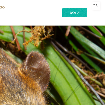
ES
CIO
DONA