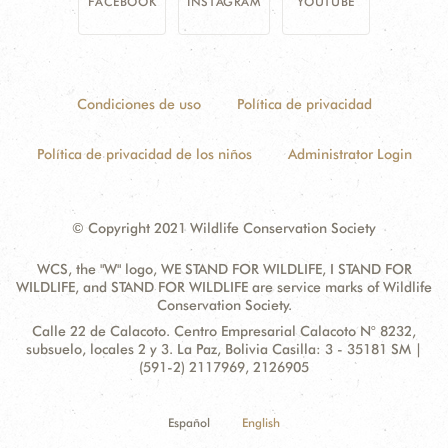
FACEBOOK
INSTAGRAM
YOUTUBE
Condiciones de uso
Política de privacidad
Política de privacidad de los niños
Administrator Login
© Copyright 2021 Wildlife Conservation Society
WCS, the "W" logo, WE STAND FOR WILDLIFE, I STAND FOR
WILDLIFE, and STAND FOR WILDLIFE are service marks of Wildlife
Conservation Society.
Contact
Address:
Calle 22 de Calacoto. Centro Empresarial Calacoto N° 8232,
Information
subsuelo, locales 2 y 3. La Paz, Bolivia Casilla: 3 - 35181 SM |
(591-2) 2117969, 2126905
Español
English