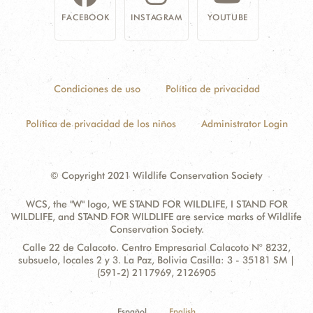
FACEBOOK
INSTAGRAM
YOUTUBE
Condiciones de uso
Política de privacidad
Política de privacidad de los niños
Administrator Login
© Copyright 2021 Wildlife Conservation Society
WCS, the "W" logo, WE STAND FOR WILDLIFE, I STAND FOR
WILDLIFE, and STAND FOR WILDLIFE are service marks of Wildlife
Conservation Society.
Contact
Address:
Calle 22 de Calacoto. Centro Empresarial Calacoto N° 8232,
Information
subsuelo, locales 2 y 3. La Paz, Bolivia Casilla: 3 - 35181 SM |
(591-2) 2117969, 2126905
Español
English