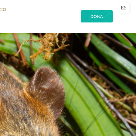
ES
CIO
DONA