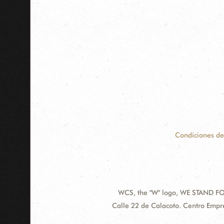
Condiciones de
WCS, the "W" logo, WE STAND FOR
Contact
Address:
Calle 22 de Calacoto. Centro Empre
Information