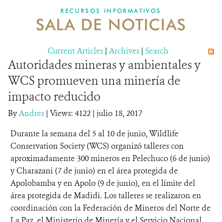
RECURSOS INFORMATIVOS
SALA DE NOTICIAS
NOSOTROS
Current Articles
DONA
|
Archives
|
Search
Autoridades mineras y ambientales y
WCS promueven una minería de
impacto reducido
By
Andres
|
Views: 4122
| julio 18, 2017
Durante la semana del 5 al 10 de junio, Wildlife
Conservation Society (WCS) organizó talleres con
aproximadamente 300 mineros en Pelechuco (6 de junio)
y Charazani (7 de junio) en el área protegida de
Apolobamba y en Apolo (9 de junio), en el límite del
área protegida de Madidi. Los talleres se realizaron en
coordinación con la Federación de Mineros del Norte de
La Paz, el Ministerio de Minería y el Servicio Nacional