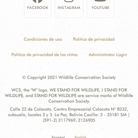
FACEBOOK
INSTAGRAM
YOUTUBE
Condiciones de uso
Política de privacidad
Política de privacidad de los niños
Administrator Login
© Copyright 2021 Wildlife Conservation Society
WCS, the "W" logo, WE STAND FOR WILDLIFE, I STAND FOR
WILDLIFE, and STAND FOR WILDLIFE are service marks of Wildlife
Conservation Society.
Contact
Address:
Calle 22 de Calacoto. Centro Empresarial Calacoto N° 8232,
Information
subsuelo, locales 2 y 3. La Paz, Bolivia Casilla: 3 - 35181 SM |
(591-2) 2117969, 2126905
Español
English