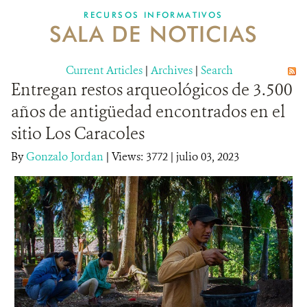
RECURSOS INFORMATIVOS
SALA DE NOTICIAS
NOSOTROS
Current Articles
DONA
|
Archives
|
Search
Entregan restos arqueológicos de 3.500
años de antigüedad encontrados en el
sitio Los Caracoles
By
Gonzalo Jordan
|
Views: 3772
| julio 03, 2023