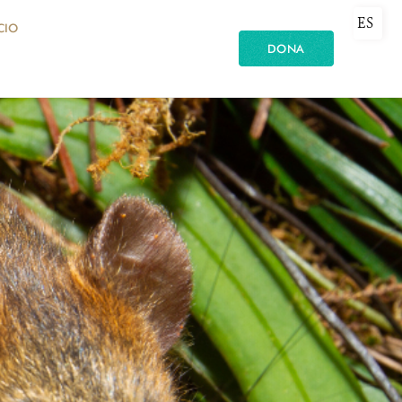
ES
CIO
DONA