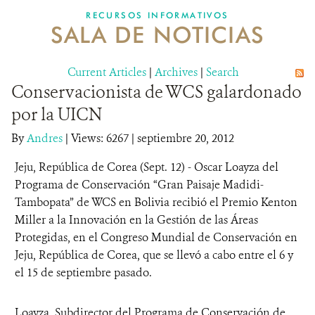
RECURSOS INFORMATIVOS
SALA DE NOTICIAS
NOSOTROS
Current Articles
DONA
|
Archives
|
Search
Conservacionista de WCS galardonado
por la UICN
By
Andres
|
Views: 6267
| septiembre 20, 2012
Jeju, República de Corea (Sept. 12) - Oscar Loayza del
Programa de Conservación “Gran Paisaje Madidi-
Tambopata” de WCS en Bolivia recibió el Premio Kenton
Miller a la Innovación en la Gestión de las Áreas
Protegidas, en el Congreso Mundial de Conservación en
Jeju, República de Corea, que se llevó a cabo entre el 6 y
el 15 de septiembre pasado.
Loayza, Subdirector del Programa de Conservación de