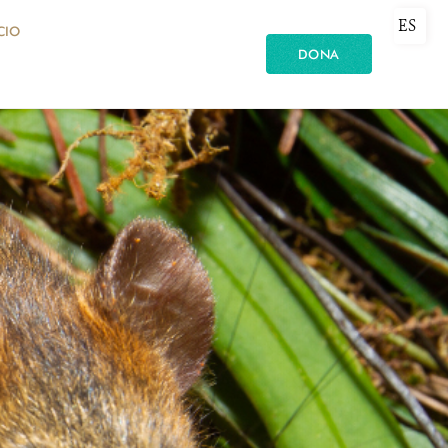
ES
CIO
DONA