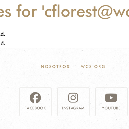
es for 'cflorest@w
nd.
nd.
NOSOTROS
WCS.ORG
FACEBOOK
INSTAGRAM
YOUTUBE