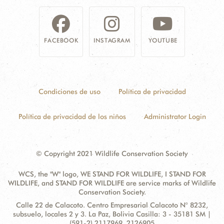
FACEBOOK
INSTAGRAM
YOUTUBE
Condiciones de uso
Política de privacidad
Política de privacidad de los niños
Administrator Login
© Copyright 2021 Wildlife Conservation Society
WCS, the "W" logo, WE STAND FOR WILDLIFE, I STAND FOR
WILDLIFE, and STAND FOR WILDLIFE are service marks of Wildlife
Conservation Society.
Contact
Address:
Calle 22 de Calacoto. Centro Empresarial Calacoto N° 8232,
Information
subsuelo, locales 2 y 3. La Paz, Bolivia Casilla: 3 - 35181 SM |
(591-2) 2117969, 2126905