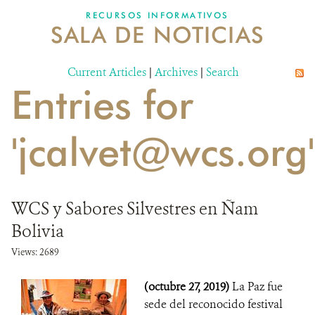
RECURSOS INFORMATIVOS
SALA DE NOTICIAS
NOSOTROS
Current Articles
DONA
|
Archives
|
Search
Entries for
'jcalvet@wcs.org'
WCS y Sabores Silvestres en Ñam
Bolivia
Views: 2689
(octubre 27, 2019)
La Paz fue
sede del reconocido festival