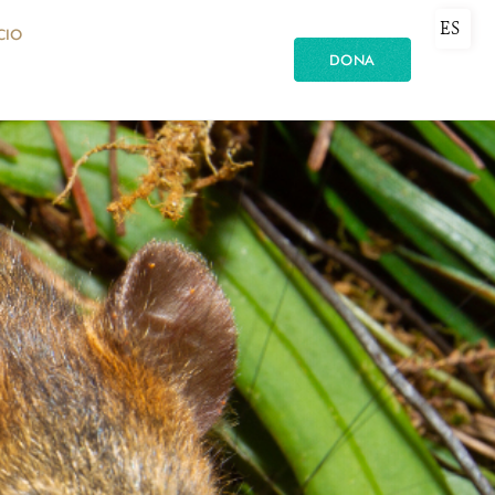
ES
CIO
DONA