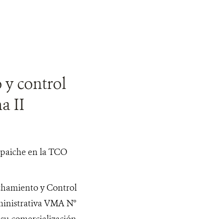
 y control
a II
chamiento y Control
ministrativa VMA N°
 su comercialización