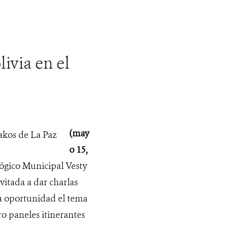
livia en el
(may
o 15,
lógico Municipal Vesty
vitada a dar charlas
sa oportunidad el tema
ro paneles itinerantes