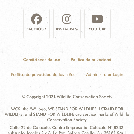
FACEBOOK
INSTAGRAM
YOUTUBE
Condiciones de uso
Política de privacidad
Política de privacidad de los niños
Administrator Login
© Copyright 2021 Wildlife Conservation Society
WCS, the "W" logo, WE STAND FOR WILDLIFE, I STAND FOR
WILDLIFE, and STAND FOR WILDLIFE are service marks of Wildlife
Conservation Society.
Contact
Address:
Calle 22 de Calacoto. Centro Empresarial Calacoto N° 8232,
Information
subsuelo, locales 2 y 3. La Paz, Bolivia Casilla: 3 - 35181 SM |