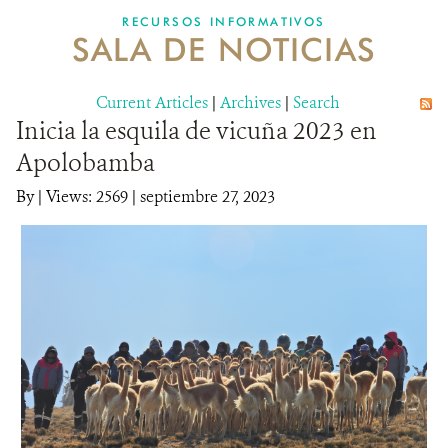
RECURSOS INFORMATIVOS
SALA DE NOTICIAS
NOSOTROS
Current Articles
DONA
|
Archives
|
Search
Inicia la esquila de vicuña 2023 en
Apolobamba
By
|
Views: 2569
| septiembre 27, 2023