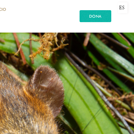
ES
CIO
DONA