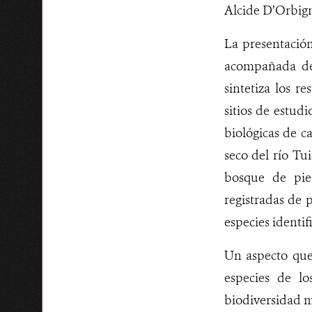
Alcide D’Orbign
La presentació
acompañada de 
sintetiza los r
sitios de estud
biológicas de c
seco del río Tu
bosque de pie
registradas de 
especies identif
Un aspecto que 
especies de lo
biodiversidad m