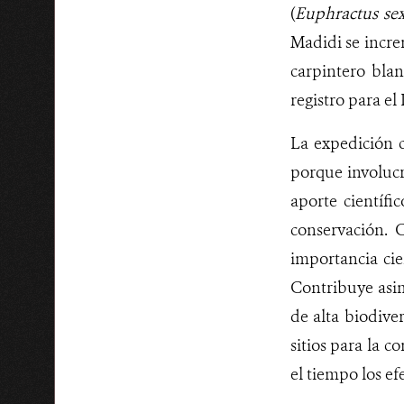
(
Euphractus sex
Madidi se incre
carpintero blan
registro para e
La expedición 
porque involucra
aporte científ
conservación. C
importancia cie
Contribuye asim
de alta biodive
sitios para la c
el tiempo los ef