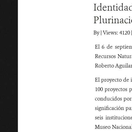
Identida
Plurinaci
By
|
Views: 4120
El 6 de septie
Recursos Natur
Roberto Aguilar
El proyecto de 
100 proyectos p
conducidos por 
significación p
seis institucio
Museo Nacional 