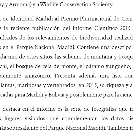
y y Armonía) y a Wildlife Conservatión Socienty.
n de Identidad Madidi al Premio Plurinacional de Cien
la reciente publicación del Informe Científico 2015
esultados de los relevamientos de biodiversidad realiza
io en el Parque Nacional Madidi. Contiene una descripció
ada uno de estos sitios: las sabanas de montaña y bosqu
ichi, el bosque de ceja de monte, el páramo yungueño, 
demonte amazónico. Presenta además una lista com
plantas, mariposas y vertebrados, en 2015, su riqueza y
icadas para Madidi y Bolivia y posiblemente para la cienc
destaca en el informe es la serie de fotografías que in
s lugares visitados, que complementan los datos cie
ás sobresaliente del Parque Nacional Madidi. También 