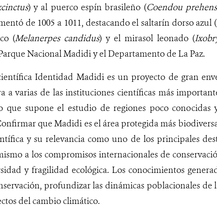
cinctus
) y al puerco espín brasileño (
Coendou prehensi
mentó de 1005 a 1011, destacando el saltarín dorso azul (
co (
Melanerpes candidus
) y el mirasol leonado (
Ixobr
l Parque Nacional Madidi y el Departamento de La Paz.
científica Identidad Madidi es un proyecto de gran en
 a varias de las instituciones científicas más importante
ico que supone el estudio de regiones poco conocidas 
onfirmar que Madidi es el área protegida más biodivers
ntífica y su relevancia como uno de los principales desti
ismo a los compromisos internacionales de conservació
rsidad y fragilidad ecológica. Los conocimientos genera
onservación, profundizar las dinámicas poblacionales de l
ectos del cambio climático.