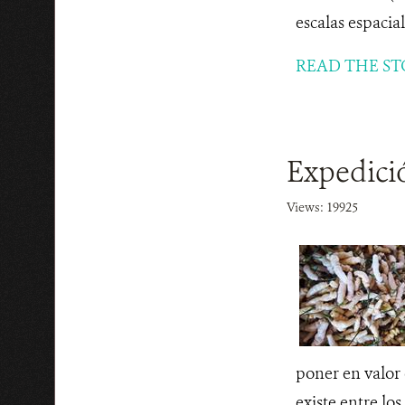
escalas espacial
READ THE ST
Expedició
Views: 19925
poner en valor
existe entre los