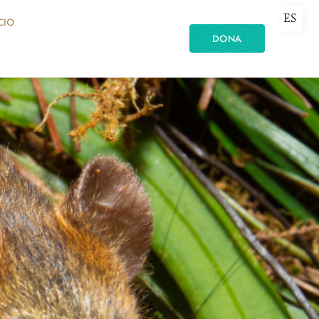
ES
CIO
DONA