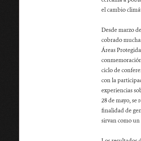
el cambio climát
Desde marzo de 
cobrado mucha m
Áreas Protegidas
conmemoración al
ciclo de confer
con la particip
experiencias sob
28 de mayo, se r
finalidad de ge
sirvan como un 
Los resultados d