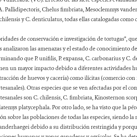
. Pallidipectoris, Chelus fimbriata, Mesoclemmys vande
chilensis y C. denticulatus, todas ellas catalogadas com
ioridades de conservación e investigación de tortugas”, que
s analizaron las amenazas y el estado de conocimiento de 
rminando que P. unifilis, P. expansa, C. carbonarius y C. d
enen un mayor impacto debido a diferentes actividades 
tracción de huevos y cacería) como ilícitas (comercio con
tesanales). Otras especies que se ven afectadas por el co
tesanales son C. chilensis, C. fimbriata, Kinosternon sco
atemys platycephala. Por otro lado, se ha visto que la pér
ón sobre las poblaciones de todas las especies, siendo la
derhaegei debido a su distribución restringida y porqu
aciones humanas y zonas ganaderas y agrícolas. Se ha d