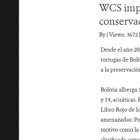
WCS impu
conservac
By
|
Views: 3672
Desde el año 20
tortugas de Bol
a la preservaci
Bolivia alberga 
y 14, acuáticas.
Libro Rojo de lo
amenazadas: Pod
motivo como la e
clasificada como