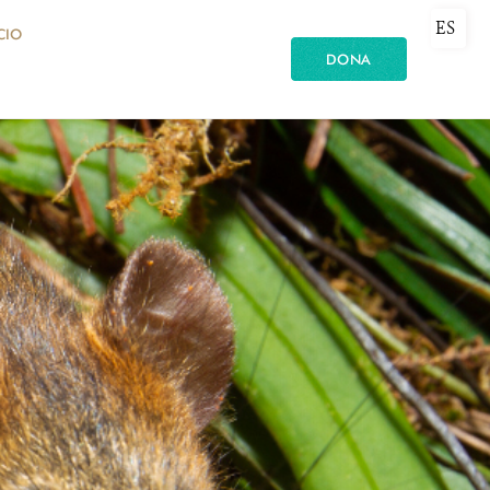
ES
CIO
DONA