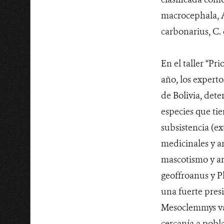
macrocephala, A
carbonarius, C. 
En el taller “Pr
año, los experto
de Bolivia, dete
especies que ti
subsistencia (ex
medicinales y ar
mascotismo y ar
geoffroanus y Pl
una fuerte presi
Mesoclemmys van
cercanía a pobl