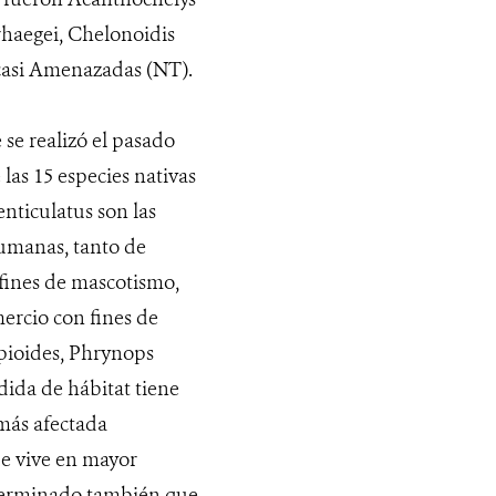
rhaegei, Chelonoidis
o casi Amenazadas (NT).
 se realizó el pasado
las 15 especies nativas
enticulatus son las
humanas, tanto de
 fines de mascotismo,
mercio con fines de
rpioides, Phrynops
dida de hábitat tiene
 más afectada
e vive en mayor
eterminado también que