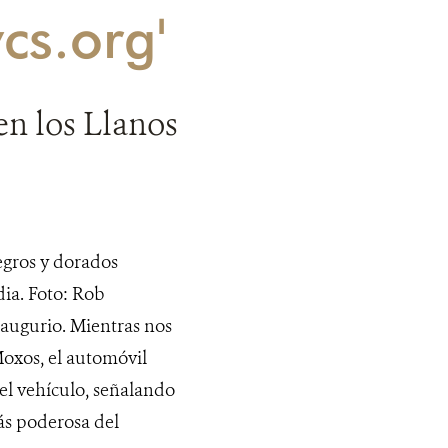
cs.org'
en los Llanos
gros y dorados
dia. Foto: Rob
ugurio. Mientras nos
oxos, el automóvil
del vehículo, señalando
ás poderosa del