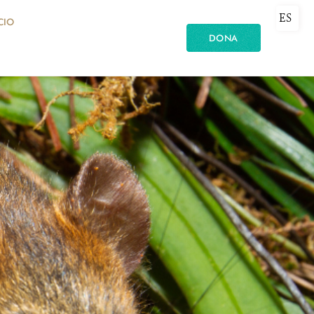
ES
CIO
DONA