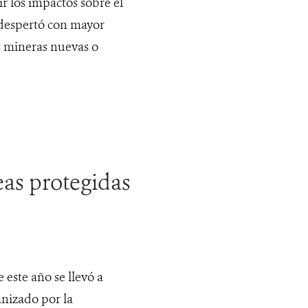
 los impactos sobre el
 despertó con mayor
s mineras nuevas o
eas protegidas
 este año se llevó a
anizado por la