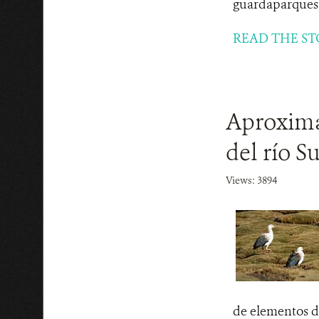
guardaparques,
READ THE ST
Aproximac
del río S
Views: 3894
de elementos de