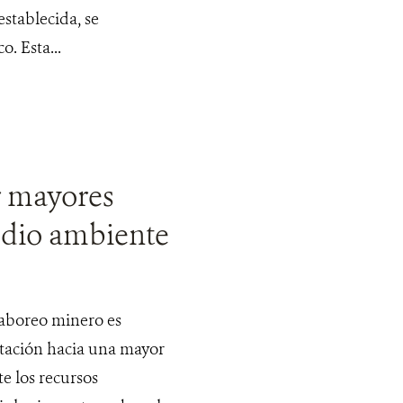
stablecida, se
. Esta...
r mayores
edio ambiente
 laboreo minero es
otación hacia una mayor
e los recursos