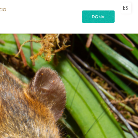
ES
CIO
DONA