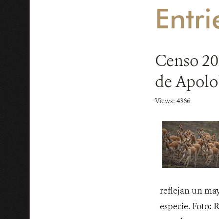
Entri
Censo 202
de Apol
Views: 4366
reflejan un ma
especie. Foto: