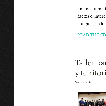
medio ambiente
fuerza el inter
antiguas, incl
READ THE ST
Taller pa
y territo
Views: 2146